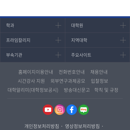
인문과학대학
대학원
학과
대학원
대학원
국어국문학과
프라임칼리지
지역대학
프라임칼리지
지역대학
경영대학원
영어영문학과
학사학위과정
지역대학 포털
중어중문학과
부속기관
주요사이트
부속기관
주요사이트
평생교육과정
서울지역대학
프랑스언어문화학과
중앙도서관
멘토링
부산지역대학
일본학과
원격교육혁신연구원
진로심리상담
홈페이지이용안내
전화번호안내
채용안내
대구경북지역대학
통합인문학연구소
교육정보화본부
시간강사 지원
외부연구과제공모
입찰정보
인천지역대학
사회과학대학
디지털미디어센터
국립대학육성사업
대학알리미(대학정보공시)
방송대신문고
학칙 및 규정
광주전남지역대학
법학과
종합교육연수원
OpenVLab
대전충남지역대학
행정학과
교양교육원
울산지역대학
경제학과
역사기록관
경기지역대학
경영학과
국제협력단
개인정보처리방침
영상정보처리방침
강원지역대학
무역학과