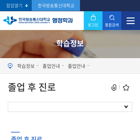
팝업열기
한국방송통신대학교
로그인
통합검색
닫기
학습정보
Search
학습정보
졸업안내
졸업안내
졸업 후 진로
현재 페이지를 즐겨찾는 메뉴로
등록하시겠습니까?
졸업요건
졸업 후 진로
메뉴추가