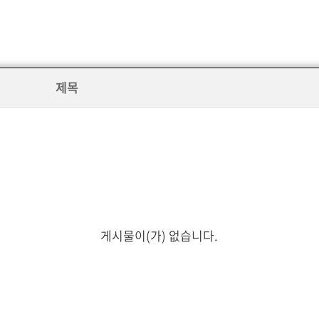
발전
발전
발전
발전
발전
제목
게시물이(가) 없습니다.